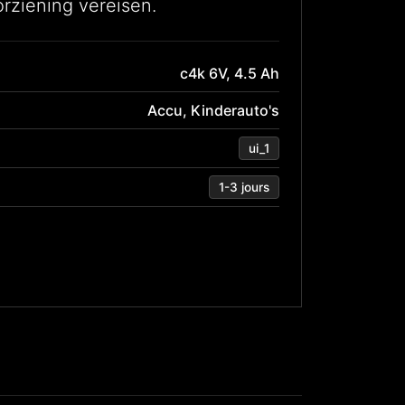
rziening vereisen.
c4k 6V, 4.5 Ah
Accu
,
Kinderauto's
ui_1
1-3 jours