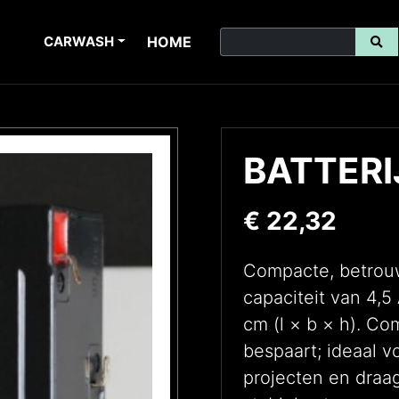
CARWASH
HOME
BATTERIJ
€
22,32
Compacte, betrouw
capaciteit van 4,5
cm (l × b × h). Co
bespaart; ideaal v
projecten en draa